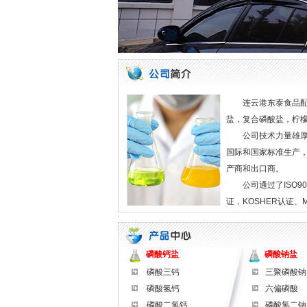
连云港东泰食品
盐，复合磷酸盐，柠檬
公司技术力量雄厚，有
国际和国家标准生产
产商和出口商。
公司通过了ISO9001
证，KOSHER认证、
磷酸钙盐
磷酸钠盐
磷酸三钙
三聚磷酸钠
磷酸氢钙
六偏磷酸
磷酸二氢钙
磷酸氢二钠