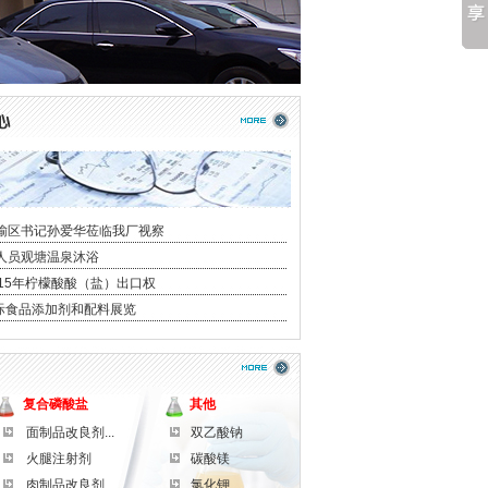
榆区书记孙爱华莅临我厂视察
人员观塘温泉沐浴
015年柠檬酸酸（盐）出口权
国际食品添加剂和配料展览
复合磷酸盐
其他
面制品改良剂...
双乙酸钠
火腿注射剂
碳酸镁
肉制品改良剂...
氯化钾