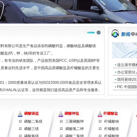
配料有限公司
是生产食品添加剂磷酸钙盐，磷酸钠盐及磷酸镁
酸盐(钙，钾，钠)等的专业工厂。
专业的研发团队，产品按照美国FCC, USP以及英国BP等
•
连云港市赣
，质量达到先进水平，是中国高品质磷酸盐及柠檬酸盐的主要生
•
办公室部分
•
我司获得2
：2000质量体系认证与ISO22000:2005食品安全管理体系认
•
FIC 中国
MUI HALAL认证等，这些都是我们提供高品质产品和专业服务..
磷酸镁盐
磷酸钾盐
柠檬酸盐
磷酸二氢镁
三聚磷酸钾
柠檬酸钠
磷酸三镁
磷酸氢二钾
柠檬酸镁
磷酸氢镁
磷酸二氢钾
柠檬酸钾