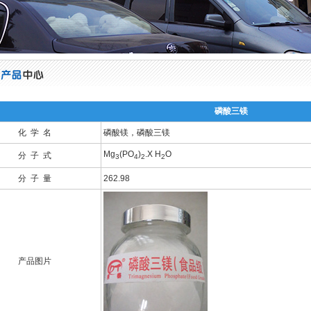
磷酸三镁
化 学 名
磷酸镁，磷酸三镁
Mg
(PO
)
.X H
O
分 子 式
3
4
2
2
分 子 量
262.98
产品图片