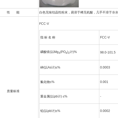
性 能
白色无味结晶性粉末，易溶于稀无机酸，几乎不溶于冷水
FCC-V
指 标 名 称
FCC-V
磷酸镁(以Mg
(PO
)
计)%
98.0-101.5
3
4
2
砷(以As计)≤%
0.0003
氟化物≤%
0.001
质量标准
重金属(以pb计) ≤%
-
铅(以pb计)≤%
0.0002