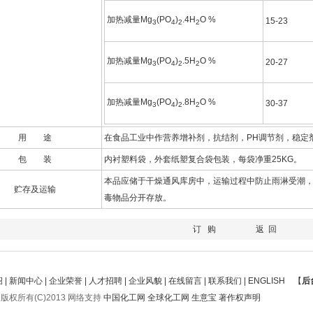
加热减量Mg
(PO
)
.4H
O %
15-23
3
4
2
2
加热减量Mg
(PO
)
.5H
O %
20-27
3
4
2
2
加热减量Mg
(PO
)
.8H
O %
30-37
3
4
2
2
用 途
在食品工业中作营养增补剂，抗结剂，PH调节剂，稳定
包 装
内衬塑料袋，外套纸塑复合袋包装，每袋净重25KG。
本品应储于干燥通风库房中，运输过程中防止雨淋受潮
贮存及运输
毒物品分开存放。
订 购
返 回
绍
|
新闻中心
|
企业荣誉
|
人才招聘
|
企业风貌
|
在线留言
|
联系我们
|
ENGLISH
【
后
版权所有(C)2013
网络支持
中国化工网
全球化工网
生意宝
著作权声明