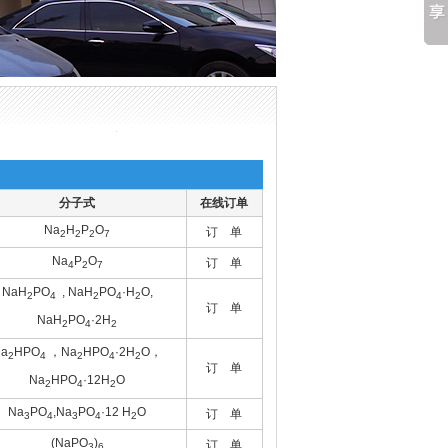
分子式
在线订单
Na
H
P
O
订 单
2
2
2
7
Na
P
O
订 单
4
2
7
NaH
PO
, NaH
PO
·H
O,
2
4
2
4
2
订 单
NaH
PO
·2H
2
4
2
a
HPO
，Na
HPO
·2H
O，
2
4
2
4
2
订 单
Na
HPO
·12H
O
2
4
2
Na
PO
,Na
PO
·12 H
O
订 单
3
4
3
4
2
(NaPO
)
订 单
3
6