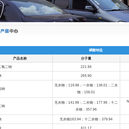
磷酸钠盐
产品名称
分子量
二氢二钠
221.94
钠
265.90
无水物：119.98；一水物：138.01；二水
氢钠
物：156.01
N
无水物：141.98；二水物：177.96；十二
二钠
水物：357.96
钠
无水物163.94；十二水物：379.94
酸
611.17