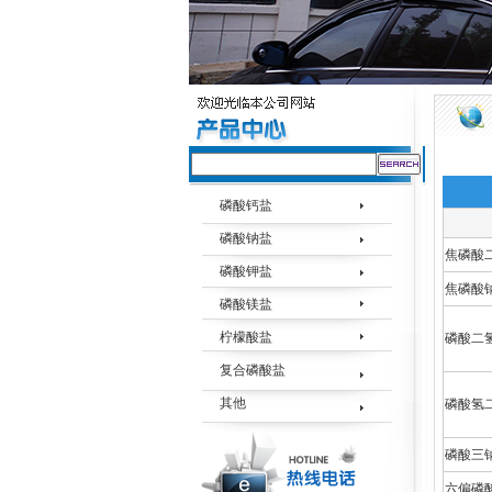
磷酸钙盐
磷酸钠盐
焦磷酸
磷酸钾盐
焦磷酸
磷酸镁盐
柠檬酸盐
磷酸二
复合磷酸盐
其他
磷酸氢
磷酸三
六偏磷