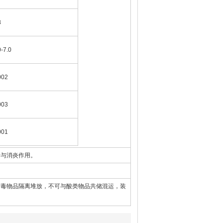
8
0-7.0
002
003
001
污与消炎作用。
有毒物品隔离堆放，不可与酸类物品共储混运，装