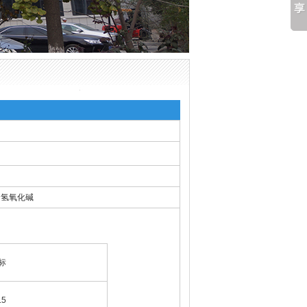
，氢氧化碱
标
.5