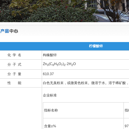
柠檬酸锌
化 学 名
枸椽酸锌
Zn
(C
H
O
)
·2H
O
分 子 式
3
6
5
7
2
2
分 子 量
610.37
性 能
白色无臭粉末，或微黄色粉末。微溶于水。溶于稀矿酸
企业标准
指标名称
指
含量≥%
97