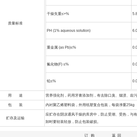
干燥失重≤>%
5.
质量标准
PH (1% aqueous solution)
6.
重金属 (as Pb)≤%
0.
氟化物(F) ≤%
0.
铅≤%
0.
用 途
营养强化剂，药用牙膏添加剂，有去除口臭、烟渍、齿
包 装
内衬聚乙烯塑料袋，外用纸塑复合包装，每袋净重25kg
应贮存在阴凉通风干燥的库房中，防止受潮、受热，与
贮存及运输
卸时要轻装轻放，防止包装破损。
订 购
返 回